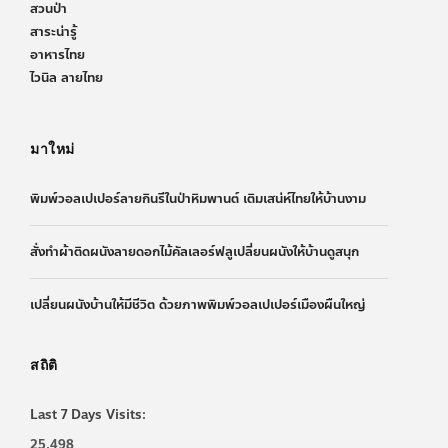
สวนป่า
สาระน่ารู้
อาหารไทย
ไวนิล ลายไทย
มาใหม่
พิมพ์วอลเปเปอร์ลายกินรีในป่าหิมพานต์ เติมเสน่ห์ไทยให้บ้านงาม
สั่งทำผ้าติดผนังลายดอกไม้คัลเลอร์ฟลูเปลี่ยนผนังให้บ้านดูสนุก
เปลี่ยนผนังบ้านให้มีชีวิต ด้วยภาพพิมพ์วอลเปเปอร์เมืองผืนใหญ่
สถิติ
Last 7 Days Visits:
25,498