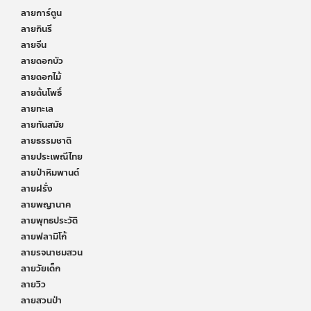
ลายการ์ตูน
ลายกินรี
ลายจีน
ลายดอกบัว
ลายดอกไม้
ลายต้นโพธิ์
ลายทะเล
ลายทันสมัย
ลายธรรมชาติ
ลายประเพณีไทย
ลายป่าหิมพานต์
ลายฝรั่ง
ลายพญานาค
ลายพุทธประวัติ
ลายฟลามิโก้
ลายรจนาชมสวน
ลายวัยเด็ก
ลายวิว
ลายสวนป่า