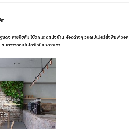
ิฐ
ฐแดง ลายอิฐส้ม ใช้ตกแต่งผนังบ้าน ห้องต่างๆ วอลเปเปอร์สั่งพิมพ์ วอลเ
ำ ทนกว่าวอลเปเปอร์ไวนิลหลายเท่า