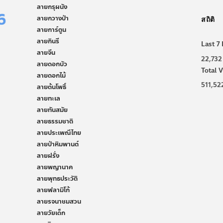
ลายกรุผนัง
ลายกวางป่า
สถิติ
ลายการ์ตูน
ลายกินรี
Last 7 
ลายจีน
22,732
ลายดอกบัว
Total V
ลายดอกไม้
511,52
ลายต้นโพธิ์
ลายทะเล
ลายทันสมัย
ลายธรรมชาติ
ลายประเพณีไทย
ลายป่าหิมพานต์
ลายฝรั่ง
ลายพญานาค
ลายพุทธประวัติ
ลายฟลามิโก้
ลายรจนาชมสวน
ลายวัยเด็ก