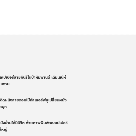
่
ลเปเปอร์ลายกินรีในป่าหิมพานต์ เติมเสน่ห์
้านงาม
้าติดผนังลายดอกไม้คัลเลอร์ฟลูเปลี่ยนผนัง
ูสนุก
ผนังบ้านให้มีชีวิต ด้วยภาพพิมพ์วอลเปเปอร์
นใหญ่