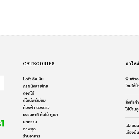
CATEGORIES
มาใหม
Loft อิฐ หิน
พิมพ์วอ
ไทยให้บ
กรุผนังลายไทย
ดอกไม้
ดีไซน์พรีเมี่ยม
สั่งทำผ
ท้องฟ้า ดวงดาว
ให้บ้านด
ธรรมชาติ ต้นไม้ ภูเขา
บทความ
เปลี่ยน
ภาพชุด
เมืองผื
ร้านอาหาร