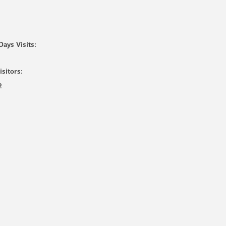
Days Visits:
isitors:
2