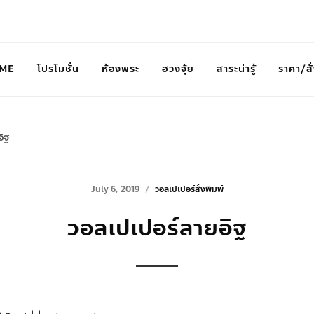
ME
โปรโมชั่น
ห้องพระ
ฮวงจุ้ย
สาระน่ารู้
ราคา/สั่
ิฐ
July 6, 2019
วอลเปเปอร์สั่งพิมพ์
วอลเปเปอร์ลายอิฐ