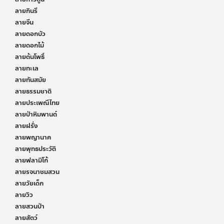
ลายกินรี
ลายจีน
ลายดอกบัว
ลายดอกไม้
ลายต้นโพธิ์
ลายทะเล
ลายทันสมัย
ลายธรรมชาติ
ลายประเพณีไทย
ลายป่าหิมพานต์
ลายฝรั่ง
ลายพญานาค
ลายพุทธประวัติ
ลายฟลามิโก้
ลายรจนาชมสวน
ลายวัยเด็ก
ลายวิว
ลายสวนป่า
ลายสัตว์