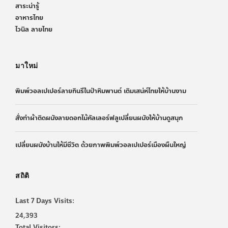
สาระน่ารู้
อาหารไทย
ไวนิล ลายไทย
มาใหม่
พิมพ์วอลเปเปอร์ลายกินรีในป่าหิมพานต์ เติมเสน่ห์ไทยให้บ้านงาม
สั่งทำผ้าติดผนังลายดอกไม้คัลเลอร์ฟลูเปลี่ยนผนังให้บ้านดูสนุก
เปลี่ยนผนังบ้านให้มีชีวิต ด้วยภาพพิมพ์วอลเปเปอร์เมืองผืนใหญ่
สถิติ
Last 7 Days Visits:
24,393
Total Visitors: