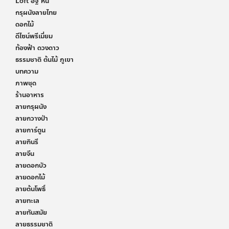
Loft อิฐ หิน
กรุผนังลายไทย
ดอกไม้
ดีไซน์พรีเมี่ยม
ท้องฟ้า ดวงดาว
ธรรมชาติ ต้นไม้ ภูเขา
บทความ
ภาพชุด
ร้านอาหาร
ลายกรุผนัง
ลายกวางป่า
ลายการ์ตูน
ลายกินรี
ลายจีน
ลายดอกบัว
ลายดอกไม้
ลายต้นโพธิ์
ลายทะเล
ลายทันสมัย
ลายธรรมชาติ