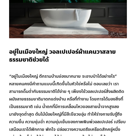
อยู่ในเมืองใหญ่ วอลเปเปอร์ผ้าแคนวาสลาย
ธรรมชาติช่วยได้
“อยู่ในเมืองใหญ่ ตึกรามบ้านช่องมากมาย จะอาบป่าได้อย่างไร”
หลายคนคงมีคำถามแบบนี้เกิดขึ้นในหัวใช่หรือไม่ ตอบเลยว่า เรา
สามารถดื่มด่ำกับธรรมชาติได้ง่าย ๆ เพียงใช้วอลเปเปอร์สั่งผลิตติด
ผนังลายธรรมชาติมาตกแต่งบ้าน หรือที่ทำงาน โดยการได้มองสิ่งที่
เป็นธรรมชาติ เช่น น้ำตกที่มีการเคลื่อนไหวของสายน้ำจากสูงลง
มายังจุดต่ำสุด ต้นไม้น้อยใหญ่ที่มีสีเขียวชอุ่ม ทำให้ร่างกายรับรู้ถึง
ความชื่น ความชุ่มฉ่ำ ความชุ่มเย็นของภาพพิมพ์วอลเปเปอร์ เปรียบ
เสมือนเราได้พักกาย พักใจ ปล่อยวางความตรึงเครียดสักครู่หนึ่ง