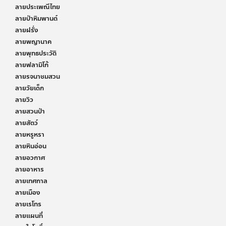
ลายประเพณีไทย
ลายป่าหิมพานต์
ลายฝรั่ง
ลายพญานาค
ลายพุทธประวัติ
ลายฟลามิโก้
ลายรจนาชมสวน
ลายวัยเด็ก
ลายวิว
ลายสวนป่า
ลายสัตว์
ลายหรูหรา
ลายหินอ่อน
ลายอวกาศ
ลายอาหาร
ลายเทศกาล
ลายเมือง
ลายเรโทร
ลายแผนที่