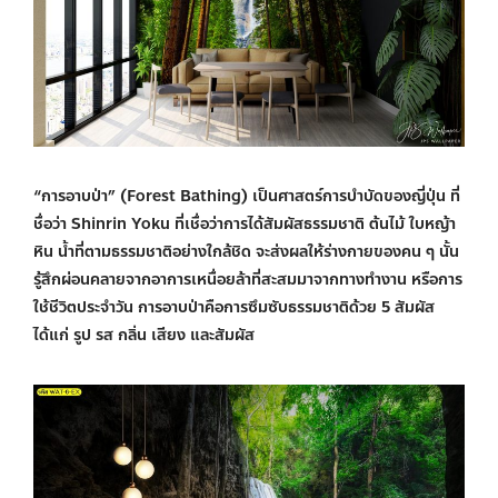
“การอาบป่า” (Forest Bathing) เป็นศาสตร์การบำบัดของญี่ปุ่น ที่
ชื่อว่า Shinrin Yoku ที่เชื่อว่าการได้สัมผัสธรรมชาติ ต้นไม้ ใบหญ้า
หิน น้ำที่ตามธรรมชาติอย่างใกล้ชิด จะส่งผลให้ร่างกายของคน ๆ นั้น
รู้สึกผ่อนคลายจากอาการเหนื่อยล้าที่สะสมมาจากทางทำงาน หรือการ
ใช้ชีวิตประจำวัน การอาบป่าคือการซึมซับธรรมชาติด้วย 5 สัมผัส
ได้แก่ รูป รส กลิ่น เสียง และสัมผัส