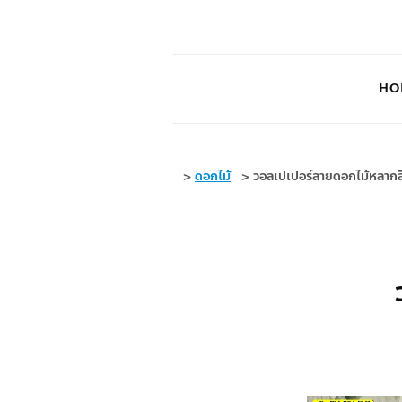
HO
>
ดอกไม้
>
วอลเปเปอร์ลายดอกไม้หลากส