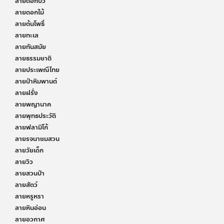
ลายดอกบัว
ลายดอกไม้
ลายต้นโพธิ์
ลายทะเล
ลายทันสมัย
ลายธรรมชาติ
ลายประเพณีไทย
ลายป่าหิมพานต์
ลายฝรั่ง
ลายพญานาค
ลายพุทธประวัติ
ลายฟลามิโก้
ลายรจนาชมสวน
ลายวัยเด็ก
ลายวิว
ลายสวนป่า
ลายสัตว์
ลายหรูหรา
ลายหินอ่อน
ลายอวกาศ