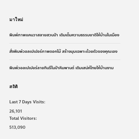
มาใหม่
พิมพ์ภาพแคนวาสลายสวนป่า เติมเต็มความธรรมชาติให้บ้านในเมือง
สั่งพิมพ์วอลเปเปอร์ภาพดอกไม้ สร้างมุมเฉพาะด้วยตัวของคุณเอง
พิมพ์วอลเปเปอร์ลายกินรีในป่าหิมพานต์ เติมเสน่ห์ไทยให้บ้านงาม
สถิติ
Last 7 Days Visits:
26,101
Total Visitors:
513,090