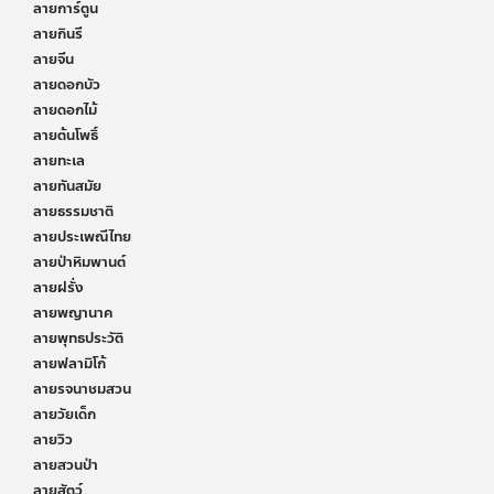
ลายการ์ตูน
ลายกินรี
ลายจีน
ลายดอกบัว
ลายดอกไม้
ลายต้นโพธิ์
ลายทะเล
ลายทันสมัย
ลายธรรมชาติ
ลายประเพณีไทย
ลายป่าหิมพานต์
ลายฝรั่ง
ลายพญานาค
ลายพุทธประวัติ
ลายฟลามิโก้
ลายรจนาชมสวน
ลายวัยเด็ก
ลายวิว
ลายสวนป่า
ลายสัตว์