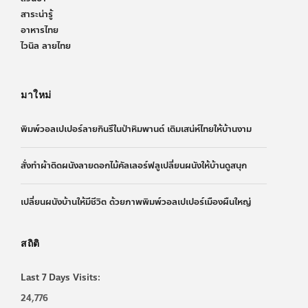
สาระน่ารู้
อาหารไทย
ไวนิล ลายไทย
มาใหม่
พิมพ์วอลเปเปอร์ลายกินรีในป่าหิมพานต์ เติมเสน่ห์ไทยให้บ้านงาม
สั่งทำผ้าติดผนังลายดอกไม้คัลเลอร์ฟลูเปลี่ยนผนังให้บ้านดูสนุก
เปลี่ยนผนังบ้านให้มีชีวิต ด้วยภาพพิมพ์วอลเปเปอร์เมืองผืนใหญ่
สถิติ
Last 7 Days Visits:
24,776