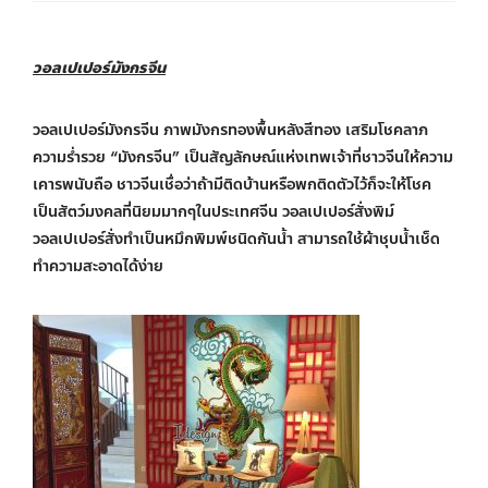
วอลเปเปอร์มังกรจีน
วอลเปเปอร์มังกรจีน ภาพมังกรทองพื้นหลังสีทอง เสริมโชคลาภ
ความร่ำรวย “มังกรจีน” เป็นสัญลักษณ์แห่งเทพเจ้าที่ชาวจีนให้ความ
เคารพนับถือ ชาวจีนเชื่อว่าถ้ามีติดบ้านหรือพกติดตัวไว้ก็จะให้โชค
เป็นสัตว์มงคลที่นิยมมากๆในประเทศจีน วอลเปเปอร์สั่งพิม์
วอลเปเปอร์สั่งทำเป็นหมึกพิมพ์ชนิดกันน้ำ สามารถใช้ผ้าชุบน้ำเช็ด
ทำความสะอาดได้ง่าย