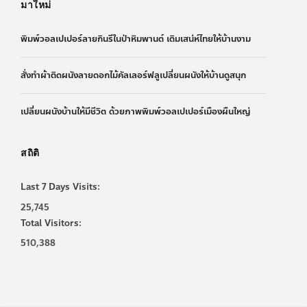
มาใหม่
พิมพ์วอลเปเปอร์ลายกินรีในป่าหิมพานต์ เติมเสน่ห์ไทยให้บ้านงาม
สั่งทำผ้าติดผนังลายดอกไม้คัลเลอร์ฟลูเปลี่ยนผนังให้บ้านดูสนุก
เปลี่ยนผนังบ้านให้มีชีวิต ด้วยภาพพิมพ์วอลเปเปอร์เมืองผืนใหญ่
สถิติ
Last 7 Days Visits:
25,745
Total Visitors:
510,388