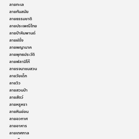
ลายทะเล
ลายทันสมัย
ลายธรรมชาติ
ลายประเพณีไทย
ลายป่าหิมพานต์
ลายฝรั่ง
ลายพญานาค
ลายพุทธประวัติ
ลายฟลามิโก้
ลายรจนาชมสวน
ลายวัยเด็ก
ลายวิว
ลายสวนป่า
ลายสัตว์
ลายหรูหรา
ลายหินอ่อน
ลายอวกาศ
ลายอาหาร
ลายเทศกาล