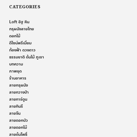
CATEGORIES
Loft อิฐ หิน
กรุผนังลายไทย
ดอกไม้
ดีไซน์พรีเมี่ยม
ท้องฟ้า ดวงดาว
ธรรมชาติ ต้นไม้ ภูเขา
บทความ
ภาพชุด
ร้านอาหาร
ลายกรุผนัง
ลายกวางป่า
ลายการ์ตูน
ลายกินรี
ลายจีน
ลายดอกบัว
ลายดอกไม้
ลายต้นโพธิ์