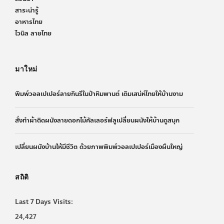
สาระน่ารู้
อาหารไทย
ไวนิล ลายไทย
มาใหม่
พิมพ์วอลเปเปอร์ลายกินรีในป่าหิมพานต์ เติมเสน่ห์ไทยให้บ้านงาม
สั่งทำผ้าติดผนังลายดอกไม้คัลเลอร์ฟลูเปลี่ยนผนังให้บ้านดูสนุก
เปลี่ยนผนังบ้านให้มีชีวิต ด้วยภาพพิมพ์วอลเปเปอร์เมืองผืนใหญ่
สถิติ
Last 7 Days Visits:
24,427