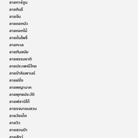
ลายการ์ตูน
ลายกินรี
ลายจีน
ลายดอกบัว
ลายดอกไม้
ลายต้นโพธิ์
ลายทะเล
ลายทันสมัย
ลายธรรมชาติ
ลายประเพณีไทย
ลายป่าหิมพานต์
ลายฝรั่ง
ลายพญานาค
ลายพุทธประวัติ
ลายฟลามิโก้
ลายรจนาชมสวน
ลายวัยเด็ก
ลายวิว
ลายสวนป่า
ลายสัตว์