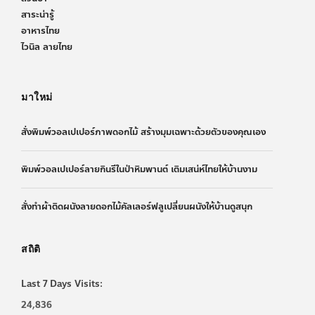
สาระน่ารู้
อาหารไทย
ไวนิล ลายไทย
มาใหม่
สั่งพิมพ์วอลเปเปอร์ภาพดอกไม้ สร้างมุมเฉพาะด้วยตัวของคุณเอง
พิมพ์วอลเปเปอร์ลายกินรีในป่าหิมพานต์ เติมเสน่ห์ไทยให้บ้านงาม
สั่งทำผ้าติดผนังลายดอกไม้คัลเลอร์ฟลูเปลี่ยนผนังให้บ้านดูสนุก
สถิติ
Last 7 Days Visits:
24,836