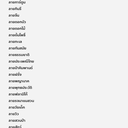
ลายการ์ตูน
ลายกินรี
ลายจีน
ลายดอกบัว
ลายดอกไม้
ลายต้นโพธิ์
ลายทะเล
ลายทันสมัย
ลายธรรมชาติ
ลายประเพณีไทย
ลายป่าหิมพานต์
ลายฝรั่ง
ลายพญานาค
ลายพุทธประวัติ
ลายฟลามิโก้
ลายรจนาชมสวน
ลายวัยเด็ก
ลายวิว
ลายสวนป่า
ลายสัตว์