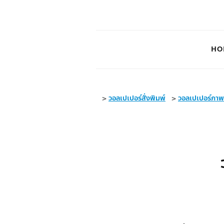
HO
>
วอลเปเปอร์สั่งพิมพ์
>
วอลเปเปอร์ภา