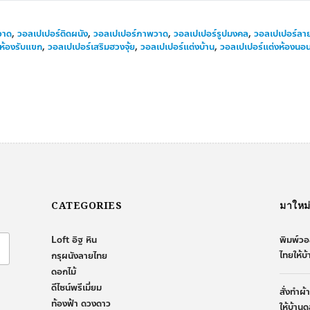
วาด
,
วอลเปเปอร์ติดผนัง
,
วอลเปเปอร์ภาพวาด
,
วอลเปเปอร์รูปมงคล
,
วอลเปเปอร์ล
ห้องรับแขก
,
วอลเปเปอร์เสริมฮวงจุ้ย
,
วอลเปเปอร์แต่งบ้าน
,
วอลเปเปอร์แต่งห้องนอ
CATEGORIES
มาใหม
Loft อิฐ หิน
พิมพ์วอ
ไทยให้บ
กรุผนังลายไทย
ดอกไม้
ดีไซน์พรีเมี่ยม
สั่งทำผ
ท้องฟ้า ดวงดาว
ให้บ้านด