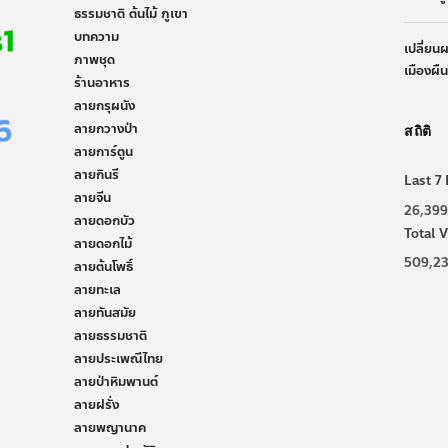
ธรรมชาติ ต้นไม้ ภูเขา
บทความ
เปลี่ยน
ภาพชุด
เมืองผื
ร้านอาหาร
ลายกรุผนัง
ลายกวางป่า
สถิติ
ลายการ์ตูน
ลายกินรี
Last 7 
ลายจีน
26,399
ลายดอกบัว
Total V
ลายดอกไม้
509,23
ลายต้นโพธิ์
ลายทะเล
ลายทันสมัย
ลายธรรมชาติ
ลายประเพณีไทย
ลายป่าหิมพานต์
ลายฝรั่ง
ลายพญานาค