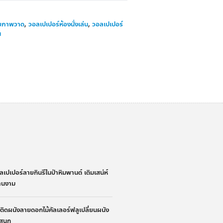
ายภาพวาด
,
วอลเปเปอร์ห้องนั่งเล่น
,
วอลเปเปอร์
น
่
ลเปเปอร์ลายกินรีในป่าหิมพานต์ เติมเสน่ห์
้านงาม
้าติดผนังลายดอกไม้คัลเลอร์ฟลูเปลี่ยนผนัง
ูสนุก