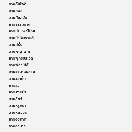
ลายต้นโพธิ์
ลายทะเล
ลายทันสมัย
ลายธรรมชาติ
ลายประเพณีไทย
ลายป่าหิมพานต์
ลายฝรั่ง
ลายพญานาค
ลายพุทธประวัติ
ลายฟลามิโก้
ลายรจนาชมสวน
ลายวัยเด็ก
ลายวิว
ลายสวนป่า
ลายสัตว์
ลายหรูหรา
ลายหินอ่อน
ลายอวกาศ
ลายอาหาร