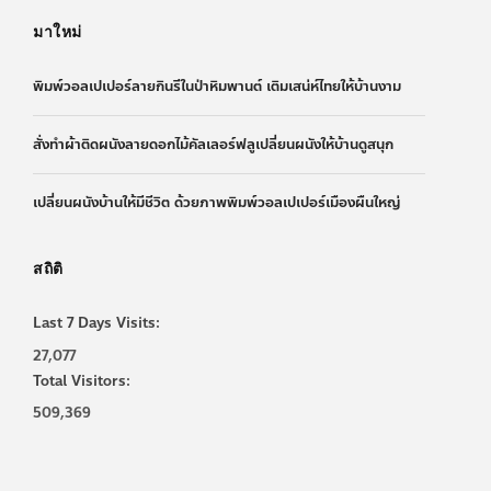
มาใหม่
พิมพ์วอลเปเปอร์ลายกินรีในป่าหิมพานต์ เติมเสน่ห์ไทยให้บ้านงาม
สั่งทำผ้าติดผนังลายดอกไม้คัลเลอร์ฟลูเปลี่ยนผนังให้บ้านดูสนุก
เปลี่ยนผนังบ้านให้มีชีวิต ด้วยภาพพิมพ์วอลเปเปอร์เมืองผืนใหญ่
สถิติ
Last 7 Days Visits:
27,077
Total Visitors:
509,369