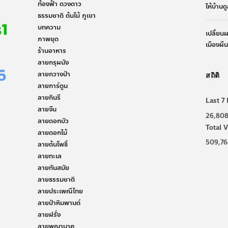
ท้องฟ้า ดวงดาว
ให้บ้านด
ธรรมชาติ ต้นไม้ ภูเขา
บทความ
เปลี่ยน
ภาพชุด
เมืองผื
ร้านอาหาร
ลายกรุผนัง
ลายกวางป่า
สถิติ
ลายการ์ตูน
ลายกินรี
Last 7 
ลายจีน
26,80
ลายดอกบัว
Total V
ลายดอกไม้
509,76
ลายต้นโพธิ์
ลายทะเล
ลายทันสมัย
ลายธรรมชาติ
ลายประเพณีไทย
ลายป่าหิมพานต์
ลายฝรั่ง
ลายพญานาค