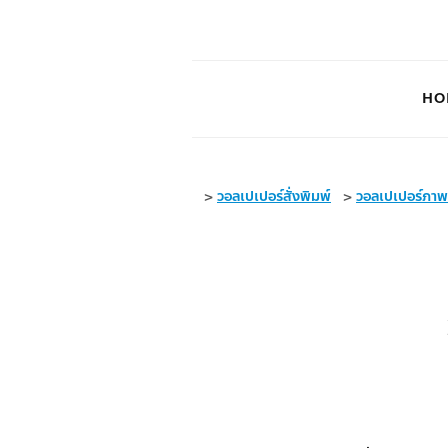
HO
>
วอลเปเปอร์สั่งพิมพ์
>
วอลเปเปอร์ภา