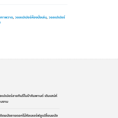
ายภาพวาด
,
วอลเปเปอร์ห้องนั่งเล่น
,
วอลเปเปอร์
น
่
ลเปเปอร์ลายกินรีในป่าหิมพานต์ เติมเสน่ห์
้านงาม
้าติดผนังลายดอกไม้คัลเลอร์ฟลูเปลี่ยนผนัง