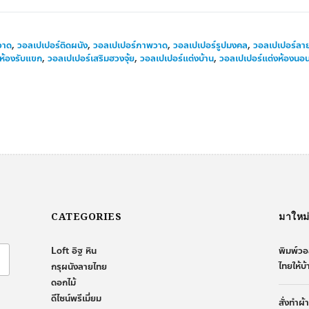
วาด
,
วอลเปเปอร์ติดผนัง
,
วอลเปเปอร์ภาพวาด
,
วอลเปเปอร์รูปมงคล
,
วอลเปเปอร์ล
ห้องรับแขก
,
วอลเปเปอร์เสริมฮวงจุ้ย
,
วอลเปเปอร์แต่งบ้าน
,
วอลเปเปอร์แต่งห้องนอ
CATEGORIES
มาใหม
Loft อิฐ หิน
พิมพ์วอ
ไทยให้บ
กรุผนังลายไทย
ดอกไม้
ดีไซน์พรีเมี่ยม
สั่งทำผ