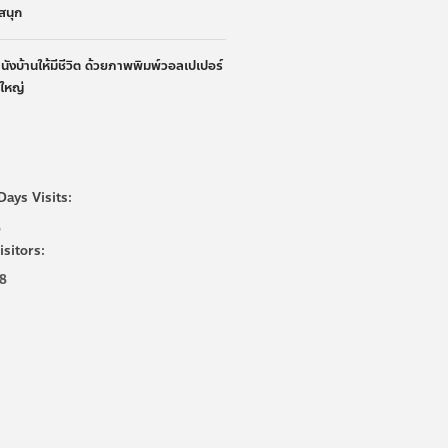
ูสนุก
ผนังบ้านให้มีชีวิต ด้วยภาพพิมพ์วอลเปเปอร์
นใหญ่
Days Visits:
8
isitors:
8