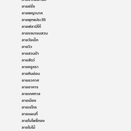
ลายฝรั่ง
ลายพญานาค
ลายพุทธประวัติ
ลายฟลามิโก้
ลายรจนาชมสวน
ลายวัยเด็ก
ลายวิว
ลายสวนป่า
ลายสัตว์
ลายหรูหรา
ลายหินอ่อน
ลายอวกาศ
ลายอาหาร
ลายเทศกาล
ลายเมือง
ลายเรโทร
ลายแผนที่
ลายใบโพธิ์ทอง
ลายใบไม้