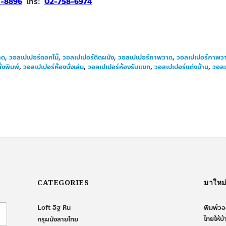
1-8896
โทร:
02-758-6974
าด
,
วอลเปเปอร์ดอกไม้
,
วอลเปเปอร์ติดผนัง
,
วอลเปเปอร์ภาพวาด
,
วอลเปเปอร์ภาพวา
่งพิมพ์
,
วอลเปเปอร์ห้องนั่งเล่น
,
วอลเปเปอร์ห้องรับแขก
,
วอลเปเปอร์แต่งบ้าน
,
วอลเ
CATEGORIES
มาใหม
Loft อิฐ หิน
พิมพ์วอ
ไทยให้บ
กรุผนังลายไทย