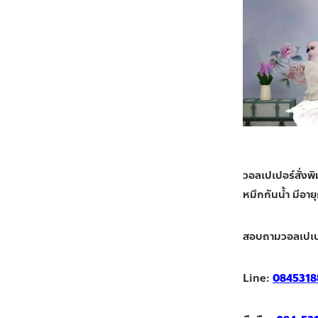
วอลเปเปอร์สั่งพ
หมึกกันน้ำ มีอาย
สอบถามวอลเปเป
Line:
0845318