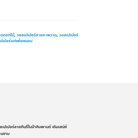
ดดอกไม้
,
วอลเปเปอร์ลายภาพวาด
,
วอลเปเปอร์
ปเปอร์แต่งห้องนอน
่
ลเปเปอร์ลายกินรีในป่าหิมพานต์ เติมเสน่ห์
้านงาม