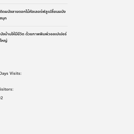
้าติดผนังลายดอกไม้คัลเลอร์ฟลูเปลี่ยนผนัง
ูสนุก
ผนังบ้านให้มีชีวิต ด้วยภาพพิมพ์วอลเปเปอร์
นใหญ่
Days Visits:
isitors:
02