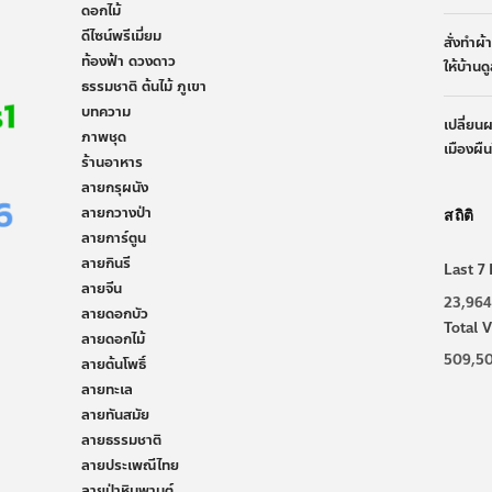
ดอกไม้
ดีไซน์พรีเมี่ยม
สั่งทำผ
ท้องฟ้า ดวงดาว
ให้บ้านด
ธรรมชาติ ต้นไม้ ภูเขา
บทความ
เปลี่ยน
ภาพชุด
เมืองผื
ร้านอาหาร
ลายกรุผนัง
ลายกวางป่า
สถิติ
ลายการ์ตูน
ลายกินรี
Last 7 
ลายจีน
23,964
ลายดอกบัว
Total V
ลายดอกไม้
509,5
ลายต้นโพธิ์
ลายทะเล
ลายทันสมัย
ลายธรรมชาติ
ลายประเพณีไทย
ลายป่าหิมพานต์