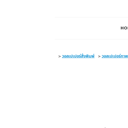
HO
>
วอลเปเปอร์สั่งพิมพ์
>
วอลเปเปอร์ภา