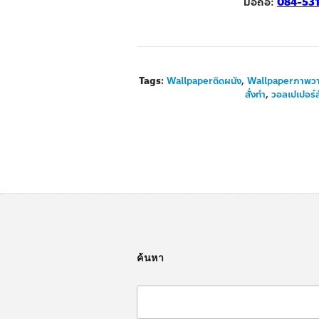
มือถือ:
084-53
Tags:
Wallpaperติดผนัง
,
Wallpaperภาพว
สั่งทำ
,
วอลเปเปอร์สั
ค้นหา
Search
for: