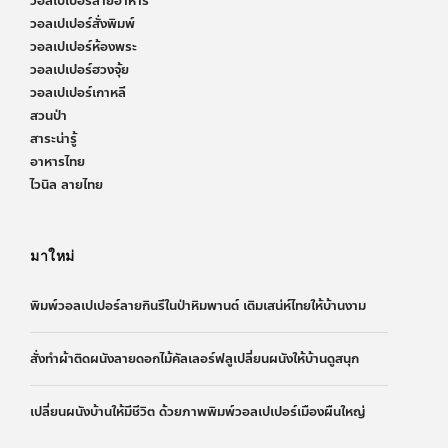
วอลเปเปอร์ลายอาหาร
วอลเปเปอร์สั่งพิมพ์
วอลเปเปอร์ห้องพระ
วอลเปเปอร์ฮวงจุ้ย
วอลเปเปอร์เกาหลี
สวนป่า
สาระน่ารู้
อาหารไทย
ไวนิล ลายไทย
มาใหม่
พิมพ์วอลเปเปอร์ลายกินรีในป่าหิมพานต์ เติมเสน่ห์ไทยให้บ้านงาม
สั่งทำผ้าติดผนังลายดอกไม้คัลเลอร์ฟลูเปลี่ยนผนังให้บ้านดูสนุก
เปลี่ยนผนังบ้านให้มีชีวิต ด้วยภาพพิมพ์วอลเปเปอร์เมืองผืนใหญ่