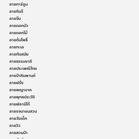
ลายการ์ตูน
ลายกินรี
ลายจีน
ลายดอกบัว
ลายดอกไม้
ลายต้นโพธิ์
ลายทะเล
ลายทันสมัย
ลายธรรมชาติ
ลายประเพณีไทย
ลายป่าหิมพานต์
ลายฝรั่ง
ลายพญานาค
ลายพุทธประวัติ
ลายฟลามิโก้
ลายรจนาชมสวน
ลายวัยเด็ก
ลายวิว
ลายสวนป่า