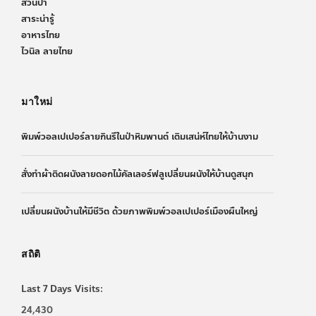
สวนป่า
สาระน่ารู้
อาหารไทย
ไวนิล ลายไทย
มาใหม่
พิมพ์วอลเปเปอร์ลายกินรีในป่าหิมพานต์ เติมเสน่ห์ไทยให้บ้านงาม
สั่งทำผ้าติดผนังลายดอกไม้คัลเลอร์ฟลูเปลี่ยนผนังให้บ้านดูสนุก
เปลี่ยนผนังบ้านให้มีชีวิต ด้วยภาพพิมพ์วอลเปเปอร์เมืองผืนใหญ่
สถิติ
Last 7 Days Visits:
24,430