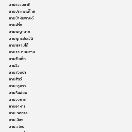
ลายธรรมชาติ
ลายประเพณีไทย
ลายป่าหิมพานต์
ลายฝรั่ง
ลายพญานาค
ลายพุทธประวัติ
ลายฟลามิโก้
ลายรจนาชมสวน
ลายวัยเด็ก
ลายวิว
ลายสวนป่า
ลายสัตว์
ลายหรูหรา
ลายหินอ่อน
ลายอวกาศ
ลายอาหาร
ลายเทศกาล
ลายเมือง
ลายเรโทร