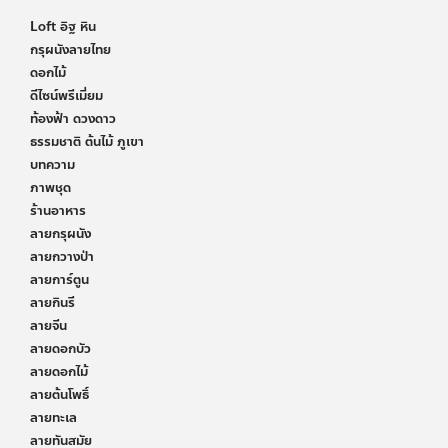
Loft อิฐ หิน
กรุผนังลายไทย
ดอกไม้
ดีไซน์พรีเมี่ยม
ท้องฟ้า ดวงดาว
ธรรมชาติ ต้นไม้ ภูเขา
บทความ
ภาพชุด
ร้านอาหาร
ลายกรุผนัง
ลายกวางป่า
ลายการ์ตูน
ลายกินรี
ลายจีน
ลายดอกบัว
ลายดอกไม้
ลายต้นโพธิ์
ลายทะเล
ลายทันสมัย