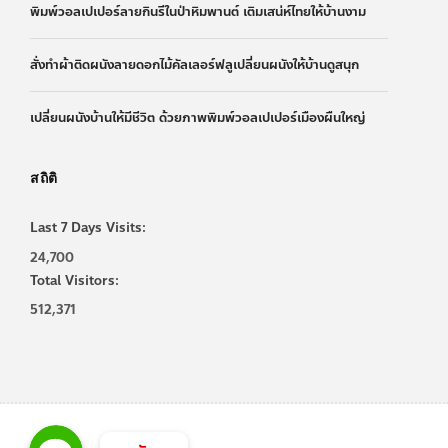
พิมพ์วอลเปเปอร์ลายกินรีในป่าหิมพานต์ เติมเสน่ห์ไทยให้บ้านงาม
สั่งทำผ้าติดผนังลายดอกไม้คัลเลอร์ฟลูเปลี่ยนผนังให้บ้านดูสนุก
เปลี่ยนผนังบ้านให้มีชีวิต ด้วยภาพพิมพ์วอลเปเปอร์เมืองผืนใหญ่
สถิติ
Last 7 Days Visits:
24,700
Total Visitors:
512,371
Line
Line