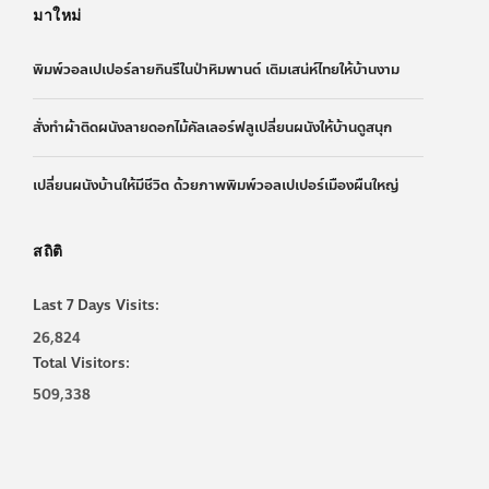
มาใหม่
พิมพ์วอลเปเปอร์ลายกินรีในป่าหิมพานต์ เติมเสน่ห์ไทยให้บ้านงาม
สั่งทำผ้าติดผนังลายดอกไม้คัลเลอร์ฟลูเปลี่ยนผนังให้บ้านดูสนุก
เปลี่ยนผนังบ้านให้มีชีวิต ด้วยภาพพิมพ์วอลเปเปอร์เมืองผืนใหญ่
สถิติ
Last 7 Days Visits:
26,824
Total Visitors:
509,338