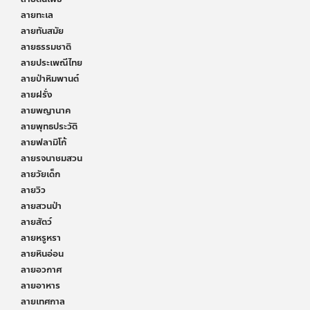
ลายทะเล
ลายทันสมัย
ลายธรรมชาติ
ลายประเพณีไทย
ลายป่าหิมพานต์
ลายฝรั่ง
ลายพญานาค
ลายพุทธประวัติ
ลายฟลามิโก้
ลายรจนาชมสวน
ลายวัยเด็ก
ลายวิว
ลายสวนป่า
ลายสัตว์
ลายหรูหรา
ลายหินอ่อน
ลายอวกาศ
ลายอาหาร
ลายเทศกาล