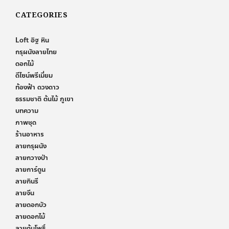
CATEGORIES
Loft อิฐ หิน
กรุผนังลายไทย
ดอกไม้
ดีไซน์พรีเมี่ยม
ท้องฟ้า ดวงดาว
ธรรมชาติ ต้นไม้ ภูเขา
บทความ
ภาพชุด
ร้านอาหาร
ลายกรุผนัง
ลายกวางป่า
ลายการ์ตูน
ลายกินรี
ลายจีน
ลายดอกบัว
ลายดอกไม้
ลายต้นโพธิ์