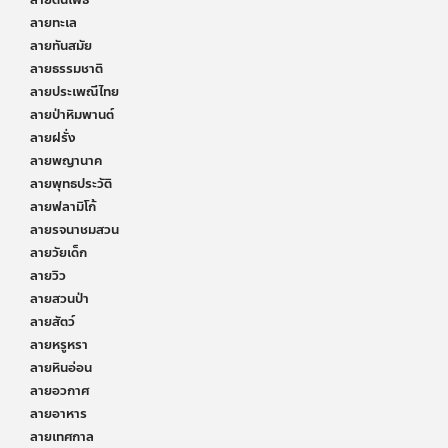
ลายต้นโพธิ์
ลายทะเล
ลายทันสมัย
ลายธรรมชาติ
ลายประเพณีไทย
ลายป่าหิมพานต์
ลายฝรั่ง
ลายพญานาค
ลายพุทธประวัติ
ลายฟลามิโก้
ลายรจนาชมสวน
ลายวัยเด็ก
ลายวิว
ลายสวนป่า
ลายสัตว์
ลายหรูหรา
ลายหินอ่อน
ลายอวกาศ
ลายอาหาร
ลายเทศกาล