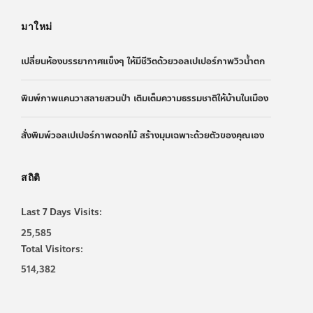
มาใหม่
เปลี่ยนห้องบรรยากาศแข็งๆ ให้มีชีวิตด้วยวอลเปเปอร์ภาพวิวน้ำตก
พิมพ์ภาพแคนวาสลายสวนป่า เติมเต็มความธรรมชาติให้บ้านในเมือง
สั่งพิมพ์วอลเปเปอร์ภาพดอกไม้ สร้างมุมเฉพาะด้วยตัวของคุณเอง
สถิติ
Last 7 Days Visits:
25,585
Total Visitors:
514,382