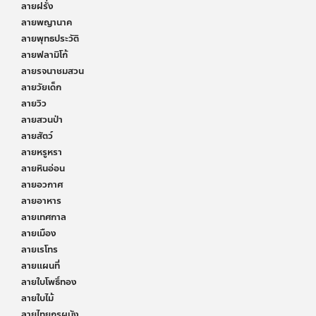
ลายฝรั่ง
ลายพญานาค
ลายพุทธประวัติ
ลายฟลามิโก้
ลายรจนาชมสวน
ลายวัยเด็ก
ลายวิว
ลายสวนป่า
ลายสัตว์
ลายหรูหรา
ลายหินอ่อน
ลายอวกาศ
ลายอาหาร
ลายเทศกาล
ลายเมือง
ลายเรโทร
ลายแผนที่
ลายใบโพธิ์ทอง
ลายใบไม้
ลายไทยกรุผนัง