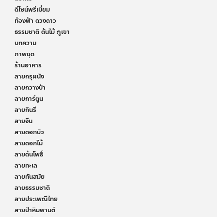
ดีไซน์พรีเมี่ยม
ท้องฟ้า ดวงดาว
ธรรมชาติ ต้นไม้ ภูเขา
บทความ
ภาพชุด
ร้านอาหาร
ลายกรุผนัง
ลายกวางป่า
ลายการ์ตูน
ลายกินรี
ลายจีน
ลายดอกบัว
ลายดอกไม้
ลายต้นโพธิ์
ลายทะเล
ลายทันสมัย
ลายธรรมชาติ
ลายประเพณีไทย
ลายป่าหิมพานต์