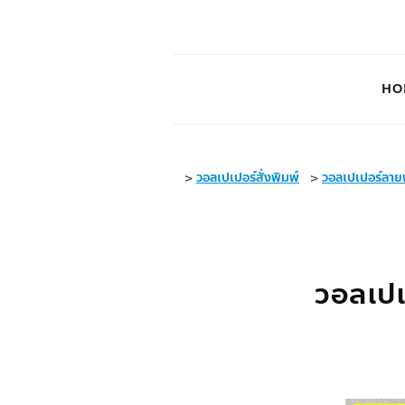
HO
>
วอลเปเปอร์สั่งพิมพ์
>
วอลเปเปอร์ลายพ
วอลเปเ