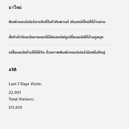
มาใหม่
พิมพ์วอลเปเปอร์ลายกินรีในป่าหิมพานต์ เติมเสน่ห์ไทยให้บ้านงาม
สั่งทำผ้าติดผนังลายดอกไม้คัลเลอร์ฟลูเปลี่ยนผนังให้บ้านดูสนุก
เปลี่ยนผนังบ้านให้มีชีวิต ด้วยภาพพิมพ์วอลเปเปอร์เมืองผืนใหญ่
สถิติ
Last 7 Days Visits:
22,901
Total Visitors:
511,610