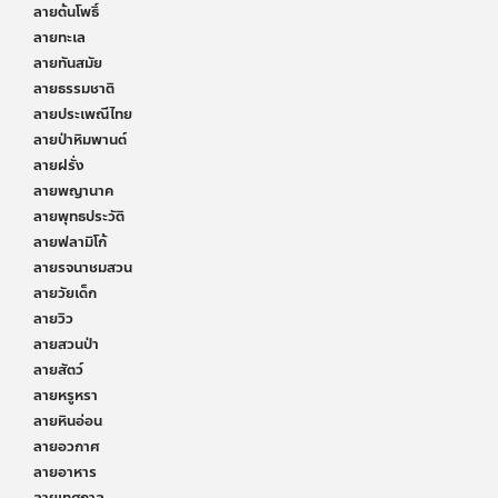
ลายต้นโพธิ์
ลายทะเล
ลายทันสมัย
ลายธรรมชาติ
ลายประเพณีไทย
ลายป่าหิมพานต์
ลายฝรั่ง
ลายพญานาค
ลายพุทธประวัติ
ลายฟลามิโก้
ลายรจนาชมสวน
ลายวัยเด็ก
ลายวิว
ลายสวนป่า
ลายสัตว์
ลายหรูหรา
ลายหินอ่อน
ลายอวกาศ
ลายอาหาร