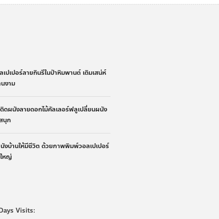
่
ลเปเปอร์ลายกินรีในป่าหิมพานต์ เติมเสน่ห์
้านงาม
้าติดผนังลายดอกไม้คัลเลอร์ฟลูเปลี่ยนผนัง
ูสนุก
ผนังบ้านให้มีชีวิต ด้วยภาพพิมพ์วอลเปเปอร์
นใหญ่
Days Visits: