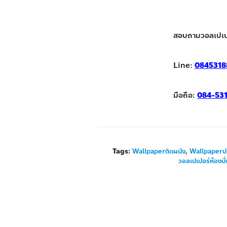
สอบถามวอลเปเป
Line:
0845318
มือถือ:
084-53
Tags:
Wallpaperติดผนัง
,
Wallpaperป
วอลเปเปอร์ห้องนั่