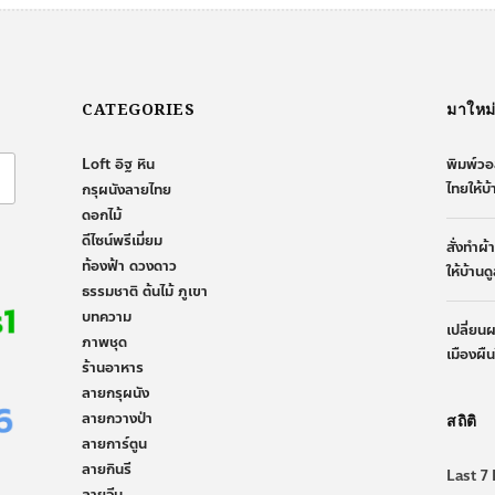
CATEGORIES
มาใหม
Loft อิฐ หิน
พิมพ์วอ
ไทยให้บ
กรุผนังลายไทย
ดอกไม้
ดีไซน์พรีเมี่ยม
สั่งทำผ
ท้องฟ้า ดวงดาว
ให้บ้านด
ธรรมชาติ ต้นไม้ ภูเขา
บทความ
เปลี่ยน
ภาพชุด
เมืองผื
ร้านอาหาร
ลายกรุผนัง
ลายกวางป่า
สถิติ
ลายการ์ตูน
ลายกินรี
Last 7 