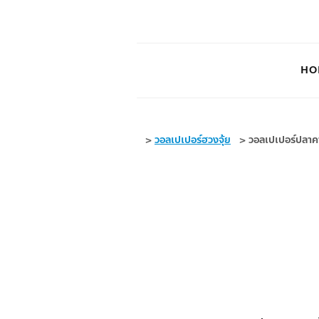
HO
>
วอลเปเปอร์ฮวงจุ้ย
>
วอลเปเปอร์ปลาค