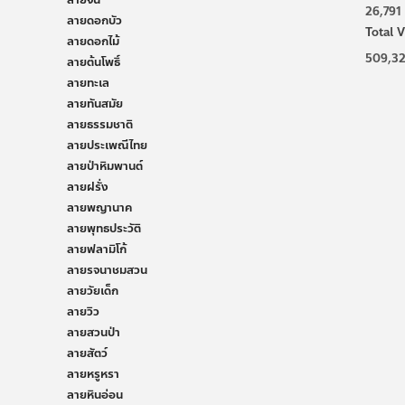
ลายจีน
26,791
ลายดอกบัว
Total V
ลายดอกไม้
509,32
ลายต้นโพธิ์
ลายทะเล
ลายทันสมัย
ลายธรรมชาติ
ลายประเพณีไทย
ลายป่าหิมพานต์
ลายฝรั่ง
ลายพญานาค
ลายพุทธประวัติ
ลายฟลามิโก้
ลายรจนาชมสวน
ลายวัยเด็ก
ลายวิว
ลายสวนป่า
ลายสัตว์
ลายหรูหรา
ลายหินอ่อน