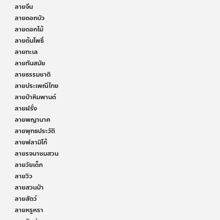
ลายจีน
ลายดอกบัว
ลายดอกไม้
ลายต้นโพธิ์
ลายทะเล
ลายทันสมัย
ลายธรรมชาติ
ลายประเพณีไทย
ลายป่าหิมพานต์
ลายฝรั่ง
ลายพญานาค
ลายพุทธประวัติ
ลายฟลามิโก้
ลายรจนาชมสวน
ลายวัยเด็ก
ลายวิว
ลายสวนป่า
ลายสัตว์
ลายหรูหรา