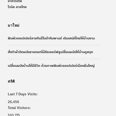
อาหารไทย
ไวนิล ลายไทย
มาใหม่
พิมพ์วอลเปเปอร์ลายกินรีในป่าหิมพานต์ เติมเสน่ห์ไทยให้บ้านงาม
สั่งทำผ้าติดผนังลายดอกไม้คัลเลอร์ฟลูเปลี่ยนผนังให้บ้านดูสนุก
เปลี่ยนผนังบ้านให้มีชีวิต ด้วยภาพพิมพ์วอลเปเปอร์เมืองผืนใหญ่
สถิติ
Last 7 Days Visits:
26,456
Total Visitors:
510,775