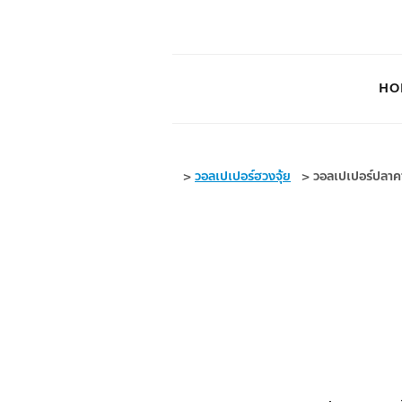
HO
>
วอลเปเปอร์ฮวงจุ้ย
>
วอลเปเปอร์ปลาค