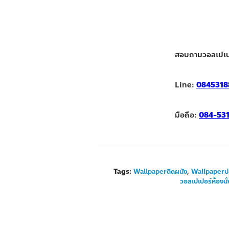
สอบถามวอลเปเป
Line:
0845318
มือถือ:
084-53
Tags:
Wallpaperติดผนัง
,
Wallpaperป
วอลเปเปอร์ห้องนั่