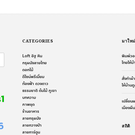
CATEGORIES
มาใหม
Loft อิฐ หิน
พิมพ์วอ
ไทยให้บ
กรุผนังลายไทย
ดอกไม้
ดีไซน์พรีเมี่ยม
สั่งทำผ
ท้องฟ้า ดวงดาว
ให้บ้านด
ธรรมชาติ ต้นไม้ ภูเขา
บทความ
เปลี่ยน
ภาพชุด
เมืองผื
ร้านอาหาร
ลายกรุผนัง
ลายกวางป่า
สถิติ
ลายการ์ตูน