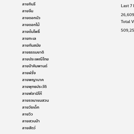
ลายกินรี
Last 7 
ลายจีน
26,60
ลายดอกบัว
Total V
ลายดอกไม้
509,2
ลายต้นโพธิ์
ลายทะเล
ลายทันสมัย
ลายธรรมชาติ
ลายประเพณีไทย
ลายป่าหิมพานต์
ลายฝรั่ง
ลายพญานาค
ลายพุทธประวัติ
ลายฟลามิโก้
ลายรจนาชมสวน
ลายวัยเด็ก
ลายวิว
ลายสวนป่า
ลายสัตว์