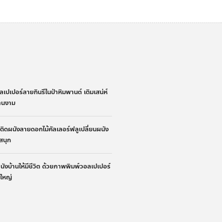
่
ลเปเปอร์ลายกินรีในป่าหิมพานต์ เติมเสน่ห์
้านงาม
้าติดผนังลายดอกไม้คัลเลอร์ฟลูเปลี่ยนผนัง
ูสนุก
ผนังบ้านให้มีชีวิต ด้วยภาพพิมพ์วอลเปเปอร์
นใหญ่