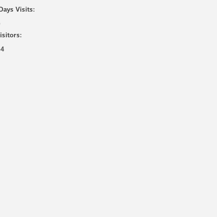
Days Visits:
9
isitors:
54