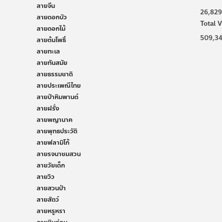
ลายจีน
26,829
ลายดอกบัว
Total V
ลายดอกไม้
509,3
ลายต้นโพธิ์
ลายทะเล
ลายทันสมัย
ลายธรรมชาติ
ลายประเพณีไทย
ลายป่าหิมพานต์
ลายฝรั่ง
ลายพญานาค
ลายพุทธประวัติ
ลายฟลามิโก้
ลายรจนาชมสวน
ลายวัยเด็ก
ลายวิว
ลายสวนป่า
ลายสัตว์
ลายหรูหรา