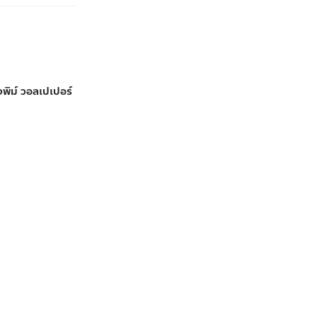
งพิม์ วอลเปเปอร์