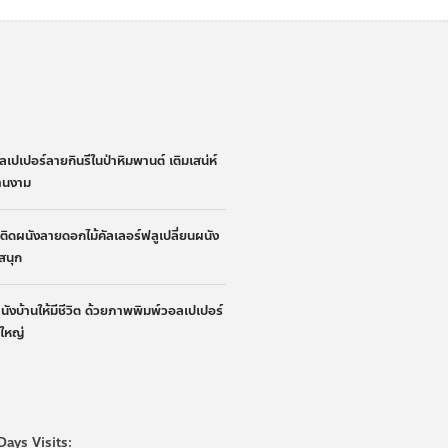
่
ลเปเปอร์ลายกินรีในป่าหิมพานต์ เติมเสน่ห์
้านงาม
้าติดผนังลายดอกไม้คัลเลอร์ฟลูเปลี่ยนผนัง
ูสนุก
ผนังบ้านให้มีชีวิต ด้วยภาพพิมพ์วอลเปเปอร์
นใหญ่
Days Visits: