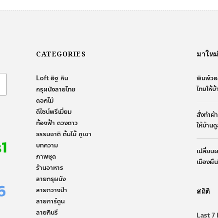
CATEGORIES
มาใหม
Loft อิฐ หิน
พิมพ์วอ
ไทยให้บ
กรุผนังลายไทย
ดอกไม้
ดีไซน์พรีเมี่ยม
สั่งทำผ
ท้องฟ้า ดวงดาว
ให้บ้านด
ธรรมชาติ ต้นไม้ ภูเขา
บทความ
เปลี่ยน
ภาพชุด
เมืองผื
ร้านอาหาร
ลายกรุผนัง
ลายกวางป่า
สถิติ
ลายการ์ตูน
ลายกินรี
Last 7 