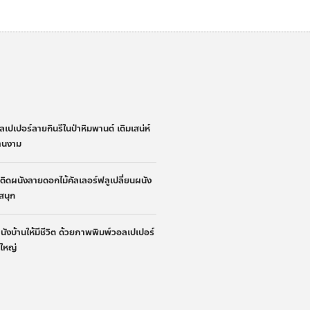
่
ลเปเปอร์ลายกินรีในป่าหิมพานต์ เติมเสน่ห์
้านงาม
้าติดผนังลายดอกไม้คัลเลอร์ฟลูเปลี่ยนผนัง
ูสนุก
ผนังบ้านให้มีชีวิต ด้วยภาพพิมพ์วอลเปเปอร์
นใหญ่