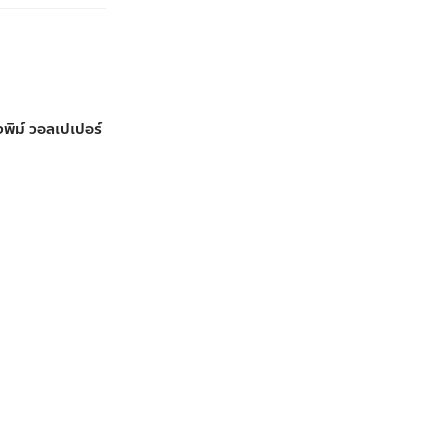
งพิม์ วอลเปเปอร์