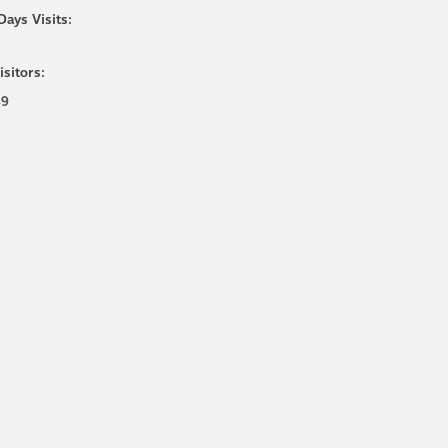
Days Visits:
isitors:
49