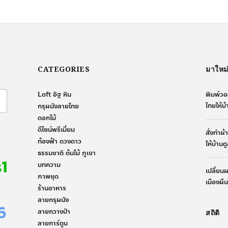
CATEGORIES
มาใหม
Loft อิฐ หิน
พิมพ์วอ
ไทยให้บ
กรุผนังลายไทย
ดอกไม้
ดีไซน์พรีเมี่ยม
สั่งทำผ
ท้องฟ้า ดวงดาว
ให้บ้านด
ธรรมชาติ ต้นไม้ ภูเขา
บทความ
เปลี่ยน
ภาพชุด
เมืองผื
ร้านอาหาร
ลายกรุผนัง
ลายกวางป่า
สถิติ
ลายการ์ตูน