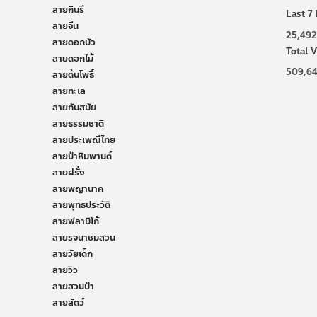
ลายกินรี
Last 7 
ลายจีน
25,492
ลายดอกบัว
Total V
ลายดอกไม้
509,6
ลายต้นโพธิ์
ลายทะเล
ลายทันสมัย
ลายธรรมชาติ
ลายประเพณีไทย
ลายป่าหิมพานต์
ลายฝรั่ง
ลายพญานาค
ลายพุทธประวัติ
ลายฟลามิโก้
ลายรจนาชมสวน
ลายวัยเด็ก
ลายวิว
ลายสวนป่า
ลายสัตว์