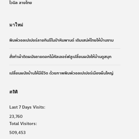
ไวนิล ลายไทย
มาใหม่
พิมพ์วอลเปเปอร์ลายกินรีในป่าหิมพานต์ เติมเสน่ห์ไทยให้บ้านงาม
สั่งทำผ้าติดผนังลายดอกไม้คัลเลอร์ฟลูเปลี่ยนผนังให้บ้านดูสนุก
เปลี่ยนผนังบ้านให้มีชีวิต ด้วยภาพพิมพ์วอลเปเปอร์เมืองผืนใหญ่
สถิติ
Last 7 Days Visits:
23,760
Total Visitors:
509,453