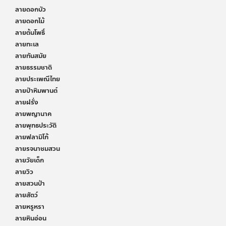
ลายดอกบัว
ลายดอกไม้
ลายต้นโพธิ์
ลายทะเล
ลายทันสมัย
ลายธรรมชาติ
ลายประเพณีไทย
ลายป่าหิมพานต์
ลายฝรั่ง
ลายพญานาค
ลายพุทธประวัติ
ลายฟลามิโก้
ลายรจนาชมสวน
ลายวัยเด็ก
ลายวิว
ลายสวนป่า
ลายสัตว์
ลายหรูหรา
ลายหินอ่อน