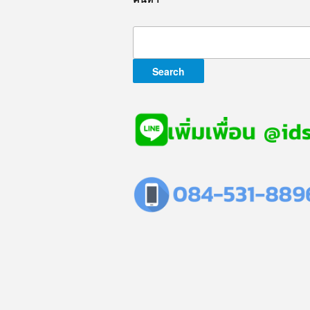
Search
for: