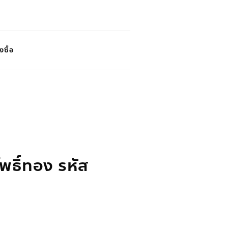
งซื้อ
พธิ์ทอง รหัส