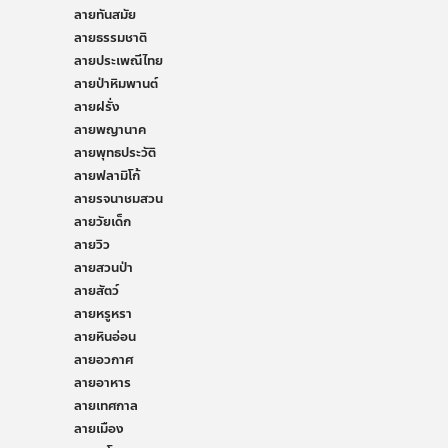
ลายทันสมัย
ลายธรรมชาติ
ลายประเพณีไทย
ลายป่าหิมพานต์
ลายฝรั่ง
ลายพญานาค
ลายพุทธประวัติ
ลายฟลามิโก้
ลายรจนาชมสวน
ลายวัยเด็ก
ลายวิว
ลายสวนป่า
ลายสัตว์
ลายหรูหรา
ลายหินอ่อน
ลายอวกาศ
ลายอาหาร
ลายเทศกาล
ลายเมือง