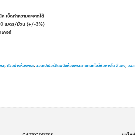
นิล เช็ดทำความสะอาดได้
10 เมตร/ม้วน (+/-3%)
๊กเกอร์
พระ
,
ตัวอย่างห้องพระ
,
วอลเปเปอร์ติดผนังห้องพระลายกนกไขว้ช่อหางโต สีแดง
,
วอลเ
CATEGORIES
มาใหม