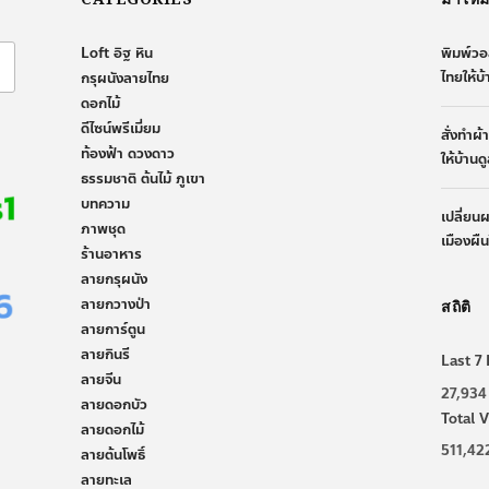
Loft อิฐ หิน
พิมพ์วอ
ไทยให้บ
กรุผนังลายไทย
ดอกไม้
ดีไซน์พรีเมี่ยม
สั่งทำผ
ท้องฟ้า ดวงดาว
ให้บ้านด
ธรรมชาติ ต้นไม้ ภูเขา
บทความ
เปลี่ยน
ภาพชุด
เมืองผื
ร้านอาหาร
ลายกรุผนัง
ลายกวางป่า
สถิติ
ลายการ์ตูน
ลายกินรี
Last 7 
ลายจีน
27,934
ลายดอกบัว
Total V
ลายดอกไม้
511,42
ลายต้นโพธิ์
ลายทะเล