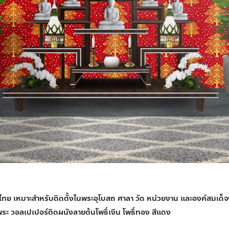
ทย เหมาะสำหรับติดตั้งในพระอุโบสถ ศาลา วัด หน่วยงาน และองค์สมเด็จ
พระ วอลเปเปอร์ติดผนังลายต้นโพธิ์เงิน โพธิ์ทอง สีแดง