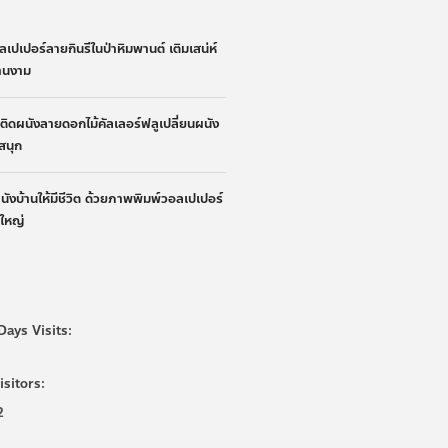
ลเปเปอร์ลายกินรีในป่าหิมพานต์ เติมเสน่ห์
้านงาม
้าติดผนังลายดอกไม้คัลเลอร์ฟลูเปลี่ยนผนัง
ูสนุก
ผนังบ้านให้มีชีวิต ด้วยภาพพิมพ์วอลเปเปอร์
นใหญ่
Days Visits:
isitors:
2