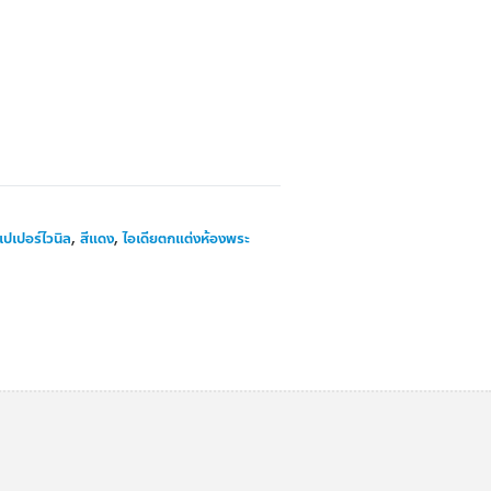
ปเปอร์ไวนิล
,
สีแดง
,
ไอเดียตกแต่งห้องพระ
่