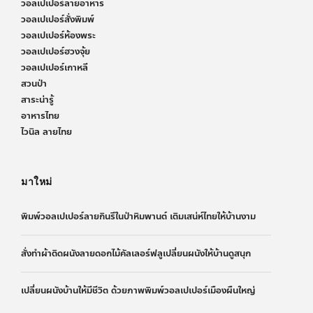
วอลเปเปอร์ลายอาหาร
วอลเปเปอร์สั่งพิมพ์
วอลเปเปอร์ห้องพระ
วอลเปเปอร์ฮวงจุ้ย
วอลเปเปอร์เกาหลี
สวนป่า
สาระน่ารู้
อาหารไทย
ไวนิล ลายไทย
มาใหม่
พิมพ์วอลเปเปอร์ลายกินรีในป่าหิมพานต์ เติมเสน่ห์ไทยให้บ้านงาม
สั่งทำผ้าติดผนังลายดอกไม้คัลเลอร์ฟลูเปลี่ยนผนังให้บ้านดูสนุก
เปลี่ยนผนังบ้านให้มีชีวิต ด้วยภาพพิมพ์วอลเปเปอร์เมืองผืนใหญ่