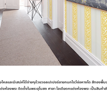
ลงไหลและมีเสน่ห์ได้ง่ายๆด้วยวอลเปเปอร์ลายกนกไขว้ช่อหางโต สีทองพื้น
่งห้องพระ ติดตั้งในพระอุโบสถ ศาลา ไอเดียตกแต่งห้องพระ เป็นสินค้าสำ