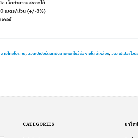
นิล เช็ดทำความสะอาดได้
10 เมตร/ม้วน (+/-3%)
๊กเกอร์
,
ลายไทยโบราณ
,
วอลเปเปอร์ติดผนังลายกนกไขว้ช่อหางโต สีเหลือง
,
วอลเปเปอร์ไวนิ
CATEGORIES
มาใหม