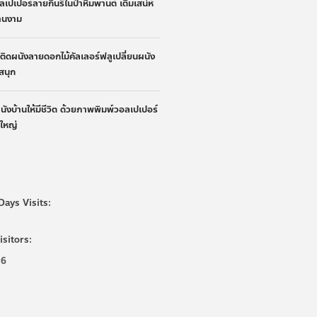
ลเปเปอร์ลายกินรีในป่าหิมพานต์ เติมเสน่ห์
้านงาม
้าติดผนังลายดอกไม้คัลเลอร์ฟลูเปลี่ยนผนัง
ูสนุก
ผนังบ้านให้มีชีวิต ด้วยภาพพิมพ์วอลเปเปอร์
นใหญ่
Days Visits:
isitors:
36