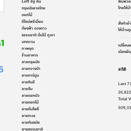
Loft อิฐ หิน
พิมพ์วอ
ไทยให้บ
กรุผนังลายไทย
ดอกไม้
ดีไซน์พรีเมี่ยม
สั่งทำผ
ท้องฟ้า ดวงดาว
ให้บ้านด
ธรรมชาติ ต้นไม้ ภูเขา
บทความ
เปลี่ยน
ภาพชุด
เมืองผื
ร้านอาหาร
ลายกรุผนัง
ลายกวางป่า
สถิติ
ลายการ์ตูน
ลายกินรี
Last 7 
ลายจีน
26,822
ลายดอกบัว
Total V
ลายดอกไม้
509,3
ลายต้นโพธิ์
ลายทะเล
ลายทันสมัย
ลายธรรมชาติ