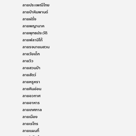
ลายประเพณีไทย
ลายป่าหิมพานต์
ลายฝรั่ง
ลายพญานาค
ลายพุทธประวัติ
ลายฟลามิโก้
ลายรจนาชมสวน
ลายวัยเด็ก
ลายวิว
ลายสวนป่า
ลายสัตว์
ลายหรูหรา
ลายหินอ่อน
ลายอวกาศ
ลายอาหาร
ลายเทศกาล
ลายเมือง
ลายเรโทร
ลายแผนที่