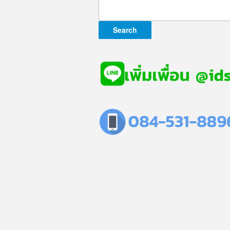
Search
for: