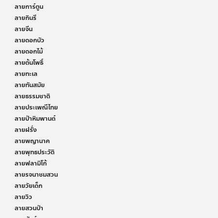
ลายการ์ตูน
ลายกินรี
ลายจีน
ลายดอกบัว
ลายดอกไม้
ลายต้นโพธิ์
ลายทะเล
ลายทันสมัย
ลายธรรมชาติ
ลายประเพณีไทย
ลายป่าหิมพานต์
ลายฝรั่ง
ลายพญานาค
ลายพุทธประวัติ
ลายฟลามิโก้
ลายรจนาชมสวน
ลายวัยเด็ก
ลายวิว
ลายสวนป่า