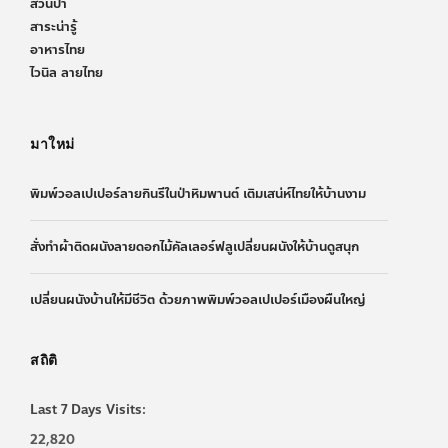
สวนป่า
สาระน่ารู้
อาหารไทย
ไวนิล ลายไทย
มาใหม่
พิมพ์วอลเปเปอร์ลายกินรีในป่าหิมพานต์ เติมเสน่ห์ไทยให้บ้านงาม
สั่งทำผ้าติดผนังลายดอกไม้คัลเลอร์ฟลูเปลี่ยนผนังให้บ้านดูสนุก
เปลี่ยนผนังบ้านให้มีชีวิต ด้วยภาพพิมพ์วอลเปเปอร์เมืองผืนใหญ่
สถิติ
Last 7 Days Visits:
22,820