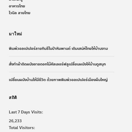
อาหารไทย
ไวนิล ลายไทย
มาใหม่
พิมพ์วอลเปเปอร์ลายกินรีในป่าหิมพานต์ เติมเสน่ห์ไทยให้บ้านงาม
สั่งทำผ้าติดผนังลายดอกไม้คัลเลอร์ฟลูเปลี่ยนผนังให้บ้านดูสนุก
เปลี่ยนผนังบ้านให้มีชีวิต ด้วยภาพพิมพ์วอลเปเปอร์เมืองผืนใหญ่
สถิติ
Last 7 Days Visits:
26,233
Total Visitors: