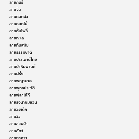
ลายกินรี
ลายจีน
ลายดอกบัว
ลายดอกไม้
ลายต้นโพธิ์
ลายทะเล
ลายทันสมัย
ลายธรรมชาติ
ลายประเพณีไทย
ลายป่าหิมพานต์
ลายฝรั่ง
ลายพญานาค
ลายพุทธประวัติ
ลายฟลามิโก้
ลายรจนาชมสวน
ลายวัยเด็ก
ลายวิว
ลายสวนป่า
ลายสัตว์
ลายหรูหรา