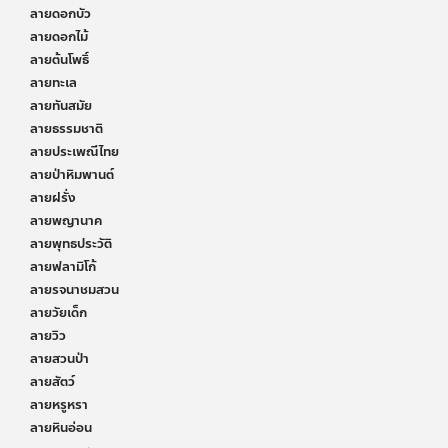
ลายดอกบัว
ลายดอกไม้
ลายต้นโพธิ์
ลายทะเล
ลายทันสมัย
ลายธรรมชาติ
ลายประเพณีไทย
ลายป่าหิมพานต์
ลายฝรั่ง
ลายพญานาค
ลายพุทธประวัติ
ลายฟลามิโก้
ลายรจนาชมสวน
ลายวัยเด็ก
ลายวิว
ลายสวนป่า
ลายสัตว์
ลายหรูหรา
ลายหินอ่อน