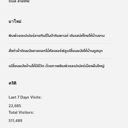
ไวนิล ลายไทย
มาใหม่
พิมพ์วอลเปเปอร์ลายกินรีในป่าหิมพานต์ เติมเสน่ห์ไทยให้บ้านงาม
สั่งทำผ้าติดผนังลายดอกไม้คัลเลอร์ฟลูเปลี่ยนผนังให้บ้านดูสนุก
เปลี่ยนผนังบ้านให้มีชีวิต ด้วยภาพพิมพ์วอลเปเปอร์เมืองผืนใหญ่
สถิติ
Last 7 Days Visits:
22,685
Total Visitors:
511,489