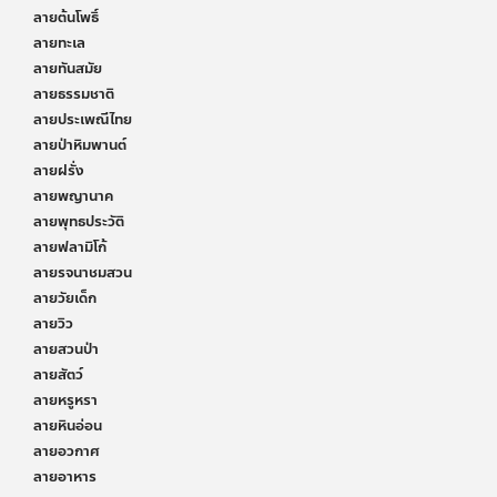
ลายต้นโพธิ์
ลายทะเล
ลายทันสมัย
ลายธรรมชาติ
ลายประเพณีไทย
ลายป่าหิมพานต์
ลายฝรั่ง
ลายพญานาค
ลายพุทธประวัติ
ลายฟลามิโก้
ลายรจนาชมสวน
ลายวัยเด็ก
ลายวิว
ลายสวนป่า
ลายสัตว์
ลายหรูหรา
ลายหินอ่อน
ลายอวกาศ
ลายอาหาร