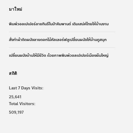
มาใหม่
พิมพ์วอลเปเปอร์ลายกินรีในป่าหิมพานต์ เติมเสน่ห์ไทยให้บ้านงาม
สั่งทำผ้าติดผนังลายดอกไม้คัลเลอร์ฟลูเปลี่ยนผนังให้บ้านดูสนุก
เปลี่ยนผนังบ้านให้มีชีวิต ด้วยภาพพิมพ์วอลเปเปอร์เมืองผืนใหญ่
สถิติ
Last 7 Days Visits:
25,641
Total Visitors:
509,197