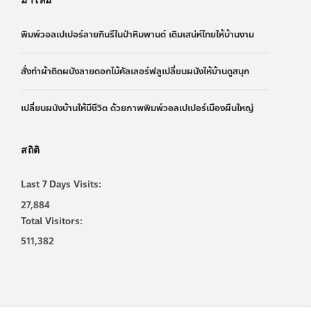
พิมพ์วอลเปเปอร์ลายกินรีในป่าหิมพานต์ เติมเสน่ห์ไทยให้บ้านงาม
สั่งทำผ้าติดผนังลายดอกไม้คัลเลอร์ฟลูเปลี่ยนผนังให้บ้านดูสนุก
เปลี่ยนผนังบ้านให้มีชีวิต ด้วยภาพพิมพ์วอลเปเปอร์เมืองผืนใหญ่
สถิติ
Last 7 Days Visits:
27,884
Total Visitors:
511,382