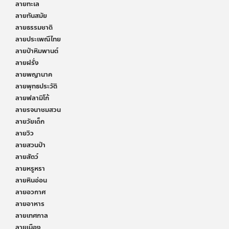
ลายทะเล
ลายทันสมัย
ลายธรรมชาติ
ลายประเพณีไทย
ลายป่าหิมพานต์
ลายฝรั่ง
ลายพญานาค
ลายพุทธประวัติ
ลายฟลามิโก้
ลายรจนาชมสวน
ลายวัยเด็ก
ลายวิว
ลายสวนป่า
ลายสัตว์
ลายหรูหรา
ลายหินอ่อน
ลายอวกาศ
ลายอาหาร
ลายเทศกาล
ลายเมือง