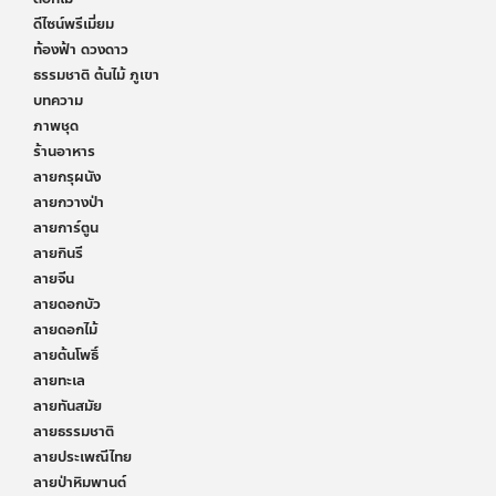
ดีไซน์พรีเมี่ยม
ท้องฟ้า ดวงดาว
ธรรมชาติ ต้นไม้ ภูเขา
บทความ
ภาพชุด
ร้านอาหาร
ลายกรุผนัง
ลายกวางป่า
ลายการ์ตูน
ลายกินรี
ลายจีน
ลายดอกบัว
ลายดอกไม้
ลายต้นโพธิ์
ลายทะเล
ลายทันสมัย
ลายธรรมชาติ
ลายประเพณีไทย
ลายป่าหิมพานต์