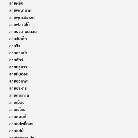
ลายฝรั่ง
ลายพญานาค
ลายพุทธประวัติ
ลายฟลามิโก้
ลายรจนาชมสวน
ลายวัยเด็ก
ลายวิว
ลายสวนป่า
ลายสัตว์
ลายหรูหรา
ลายหินอ่อน
ลายอวกาศ
ลายอาหาร
ลายเทศกาล
ลายเมือง
ลายเรโทร
ลายแผนที่
ลายใบโพธิ์ทอง
ลายใบไม้
ลายไทยกรุผนัง