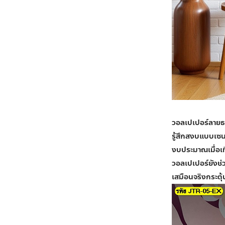
วอลเปเปอร์ลายธร
รู้สึกสงบแบบเซ
งบประมาณเมื่อเท
วอลเปเปอร์ยังช่วย
เสมือนจริงกระตุ้