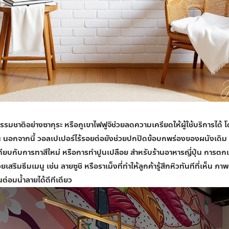
รมชาติอย่างซากุระ หรือภูเขาไฟฟูจิช่วยลดความเครียดให้ผู้ใช้บริการได้
น นอกจากนี้
วอลเปเปอร์ไร้รอยต่อ
ยังช่วยปกปิดข้อบกพร่องของผนังเดิม
ียบกับการทาสีใหม่ หรือการทำปูนเปลือย สำหรับร้านอาหารญี่ปุ่น การตกแ
เสริมธีมเมนู เช่น ลายซูชิ หรือราเม็งที่ทำให้ลูกค้ารู้สึกหิวทันทีที่เห็น 
นต่อมน้ำลายได้ดีทีเดียว