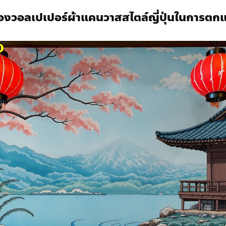
อง
วอลเปเปอร์ผ้าแคนวาส
สไตล์ญี่ปุ่นในการตกแ