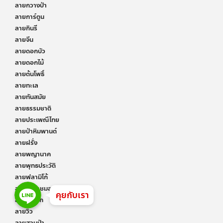
ลายกวางป่า
ลายการ์ตูน
ลายกินรี
ลายจีน
ลายดอกบัว
ลายดอกไม้
ลายต้นโพธิ์
ลายทะเล
ลายทันสมัย
ลายธรรมชาติ
ลายประเพณีไทย
ลายป่าหิมพานต์
ลายฝรั่ง
ลายพญานาค
ลายพุทธประวัติ
ลายฟลามิโก้
Line
Line
ลายรจนาชมสวน
Line
คุยกับเรา
ลายวัยเด็ก
ลายวิว