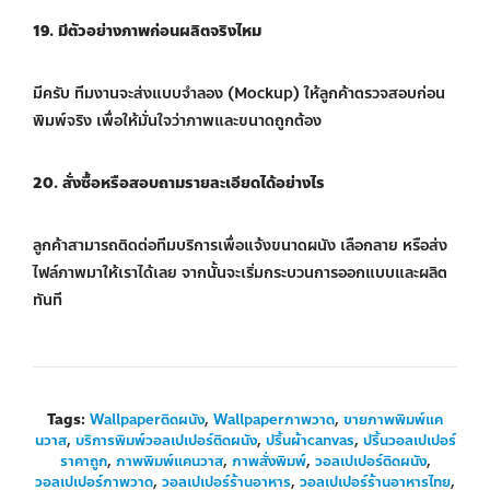
19. มีตัวอย่างภาพก่อนผลิตจริงไหม
มีครับ ทีมงานจะส่งแบบจำลอง (Mockup) ให้ลูกค้าตรวจสอบก่อน
พิมพ์จริง เพื่อให้มั่นใจว่าภาพและขนาดถูกต้อง
20. สั่งซื้อหรือสอบถามรายละเอียดได้อย่างไร
ลูกค้าสามารถติดต่อทีมบริการเพื่อแจ้งขนาดผนัง เลือกลาย หรือส่ง
ไฟล์ภาพมาให้เราได้เลย จากนั้นจะเริ่มกระบวนการออกแบบและผลิต
ทันที
Tags:
Wallpaperติดผนัง
,
Wallpaperภาพวาด
,
ขายภาพพิมพ์แค
นวาส
,
บริการพิมพ์วอลเปเปอร์ติดผนัง
,
ปริ้นผ้าcanvas
,
ปริ้นวอลเปเปอร์
ราคาถูก
,
ภาพพิมพ์แคนวาส
,
ภาพสั่งพิมพ์
,
วอลเปเปอร์ติดผนัง
,
วอลเปเปอร์ภาพวาด
,
วอลเปเปอร์ร้านอาหาร
,
วอลเปเปอร์ร้านอาหารไทย
,