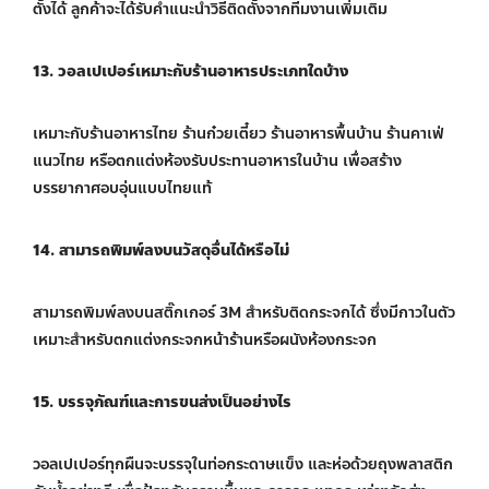
ตั้งได้ ลูกค้าจะได้รับคำแนะนำวิธีติดตั้งจากทีมงานเพิ่มเติม
13. วอลเปเปอร์เหมาะกับร้านอาหารประเภทใดบ้าง
เหมาะกับร้านอาหารไทย ร้านก๋วยเตี๋ยว ร้านอาหารพื้นบ้าน ร้านคาเฟ่
แนวไทย หรือตกแต่งห้องรับประทานอาหารในบ้าน เพื่อสร้าง
บรรยากาศอบอุ่นแบบไทยแท้
14. สามารถพิมพ์ลงบนวัสดุอื่นได้หรือไม่
สามารถพิมพ์ลงบนสติ๊กเกอร์ 3M สำหรับติดกระจกได้ ซึ่งมีกาวในตัว
เหมาะสำหรับตกแต่งกระจกหน้าร้านหรือผนังห้องกระจก
15. บรรจุภัณฑ์และการขนส่งเป็นอย่างไร
วอลเปเปอร์ทุกผืนจะบรรจุในท่อกระดาษแข็ง และห่อด้วยถุงพลาสติก