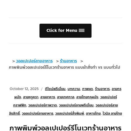
Click for Menu
>
วอลเปเปอร์ลายอาหาร
>
ร้านอาหาร
>
ภาพพิมพ์วอลเปเปอร์รีโนเวทร้านอาหาร แบบผ้าสั่งทำ vs แบบทั่วไป
October 12, 2025
ดีไซน์พรีเมี่ยม
,
บทความ
,
ภาพชุด
,
ร้านอาหาร
,
ลายกรุ
ผนัง
,
ลายหรูหรา
,
ลายอาหาร
,
ลายเทศกาล
,
ลายไทยกรุผนัง
,
วอลเปเปอร์
กราฟฟิก
,
วอลเปเปอร์ภาพวาด
,
วอลเปเปอร์ลายพรีเมี่ยม
,
วอลเปเปอร์ลาย
ลิขสิทธิ์
,
วอลเปเปอร์ลายอาหาร
,
วอลเปเปอร์สั่งพิมพ์
,
อาหารไทย
,
ไวนิล ลายไทย
ภาพพิมพ์วอลเปเปอร์รีโนเวทร้านอาหาร