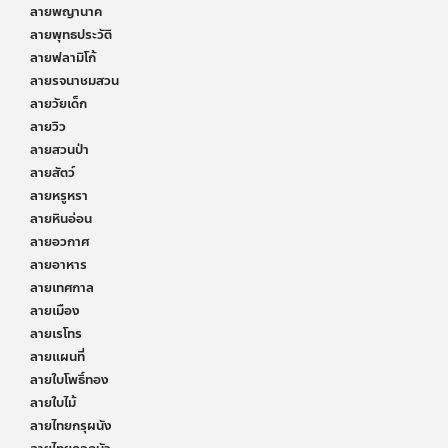
ลายพญานาค
ลายพุทธประวัติ
ลายฟลามิโก้
ลายรจนาชมสวน
ลายวัยเด็ก
ลายวิว
ลายสวนป่า
ลายสัตว์
ลายหรูหรา
ลายหินอ่อน
ลายอวกาศ
ลายอาหาร
ลายเทศกาล
ลายเมือง
ลายเรโทร
ลายแผนที่
ลายใบโพธิ์ทอง
ลายใบไม้
ลายไทยกรุผนัง