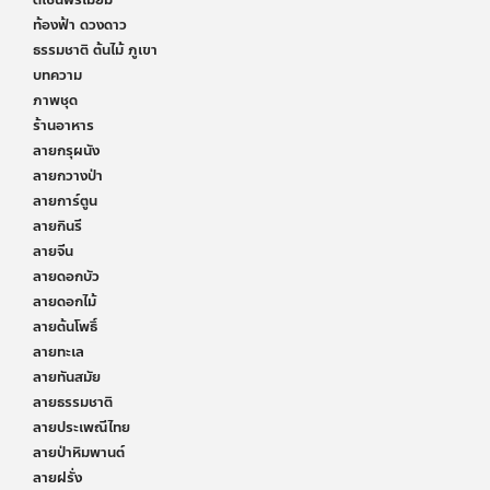
ท้องฟ้า ดวงดาว
ธรรมชาติ ต้นไม้ ภูเขา
บทความ
ภาพชุด
ร้านอาหาร
ลายกรุผนัง
ลายกวางป่า
ลายการ์ตูน
ลายกินรี
ลายจีน
ลายดอกบัว
ลายดอกไม้
ลายต้นโพธิ์
ลายทะเล
ลายทันสมัย
ลายธรรมชาติ
ลายประเพณีไทย
ลายป่าหิมพานต์
ลายฝรั่ง