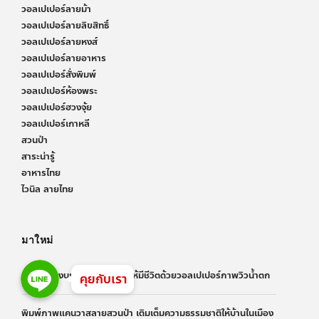
วอลเปเปอร์ลายม้า
วอลเปเปอร์ลายลิขสิทธิ์
วอลเปเปอร์ลายหงส์
วอลเปเปอร์ลายอาหาร
วอลเปเปอร์สั่งพิมพ์
วอลเปเปอร์ห้องพระ
วอลเปเปอร์ฮวงจุ้ย
วอลเปเปอร์เกาหลี
สวนป่า
สาระน่ารู้
อาหารไทย
ไวนิล ลายไทย
มาใหม่
Line
Line
เปลี่ยนห้องบรรยากาศแข็งๆ ให้มีชีวิตด้วยวอลเปเปอร์ภาพวิวน้ำตก
Line
คุยกับเรา
พิมพ์ภาพแคนวาสลายสวนป่า เติมเต็มความธรรมชาติให้บ้านในเมือง