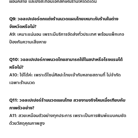
ผ่อนคลาย และยังสะท้อนเอกลักษณ์ร้านให้โดดเด่น
Q9: วอลเปเปอร์ตกแต่งร้านนวดแผนไทยเหมาะกับร้านในต่าง
จังหวัดหรือไม่?
A9: เหมาะแน่นอน เพราะมีบริการจัดส่งทั่วประเทศ พร้อมแพ็กเกจ
ป้องกันความเสียหาย
Q10: วอลเปเปอร์ภาพนวดไทยสามารถใช้ในสปาหรือโรงแรมได้
หรือไม่?
A10: ใช้ได้ค่ะ เพราะดีไซน์ศิลปะไทยเข้ากับหลายสถานที่ ไม่จำกัด
เฉพาะร้านนวด
Q11: วอลเปเปอร์ร้านนวดแผนไทย สวยงามจริงไหมเมื่อเทียบกับ
ภาพตัวอย่าง?
A11: สวยเหมือนตัวอย่างทุกประการ เพราะเป็นการพิมพ์แบบคมชัด
ด้วยวัสดุคุณภาพสูง