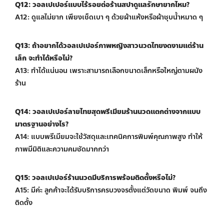
Q12: วอลเปเปอร์แบบไร้รอยต่อร้านสปาดูแลรักษายากไหม?
A12: ดูแลไม่ยาก เพียงเช็ดเบา ๆ ด้วยผ้าแห้งหรือผ้าชุบน้ำหมาด ๆ
Q13: ถ้าอยากได้วอลเปเปอร์ภาพหญิงสาวนวดไทยงดงามแต่ร้าน
เล็ก จะทำได้หรือไม่?
A13: ทำได้แน่นอน เพราะสามารถเลือกขนาดเล็กหรือใหญ่ตามผนัง
ร้าน
Q14: วอลเปเปอร์ลายไทยสุดพรีเมียมร้านนวดแตกต่างจากแบบ
มาตรฐานอย่างไร?
A14: แบบพรีเมียมจะใช้วัสดุและเทคนิคการพิมพ์คุณภาพสูง ทำให้
ภาพมีมิติและความคมชัดมากกว่า
Q15: วอลเปเปอร์ร้านนวดมีบริการพร้อมติดตั้งหรือไม่?
A15: มีค่ะ ลูกค้าจะได้รับบริการครบวงจรตั้งแต่วัดขนาด พิมพ์ จนถึง
ติดตั้ง