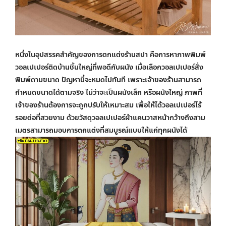
หนึ่งในอุปสรรคสำคัญของการตกแต่งร้านสปา คือการหาภาพพิมพ์
วอลเปเปอร์ติดบ้านชิ้นใหญ่
ที่พอดีกับผนัง เมื่อเลือก
วอลเปเปอร์สั่ง
พิมพ์
ตามขนาด ปัญหานี้จะหมดไปทันที เพราะเจ้าของร้านสามารถ
กำหนดขนาดได้ตามจริง ไม่ว่าจะเป็นผนังเล็ก หรือผนังใหญ่ ภาพที่
เจ้าของร้านต้องการจะถูกปรับให้เหมาะสม เพื่อให้ได้
วอลเปเปอร์ไร้
รอยต่อ
ที่สวยงาม ด้วยวัสดุ
วอลเปเปอร์ผ้าแคนวาส
หน้ากว้างถึงสาม
เมตรสามารถมอบการตกแต่งที่สมบูรณ์แบบให้แก่ทุกผนังได้