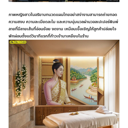
ภาพหญิงสาวในอริยาบทนวดแผนไทยอย่าสง่างามสามารถถ่ายทอด
ความสงบ ความละเมียดละไม และความนุ่มนวลผ่าน
วอลเปเปอร์พิมพ์
ลาย
ที่มีลายเส้นที่อ่อนช้อย งดงาม เหมือนเชื้อเชิญให้ลูกค้าปล่อยใจ
พักผ่อนตั้งแต่วินาทีแรกที่ก้าวเข้ามาเหยียบในร้าน