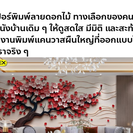
อร์พิมพ์ลาย
ดอกไม้ ทางเลือกของคน
นังบ้านเดิม ๆ ให้ดูสดใส มีมิติ และส
งานพิมพ์แคนวาสผืนใหญ่ที่ออกแบบใ
ราจริง ๆ