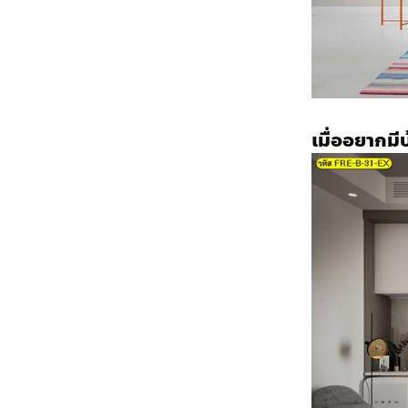
เมื่ออยากม