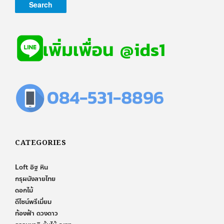
CATEGORIES
Loft อิฐ หิน
กรุผนังลายไทย
ดอกไม้
ดีไซน์พรีเมี่ยม
ท้องฟ้า ดวงดาว