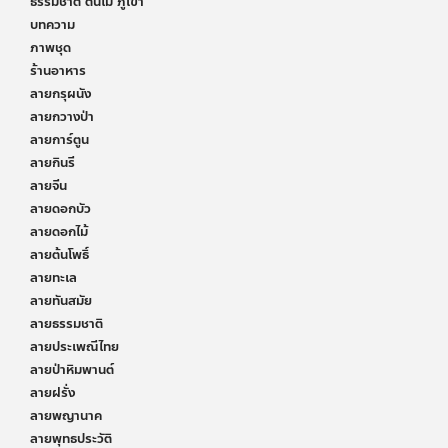
ธรรมชาติ ต้นไม้ ภูเขา
บทความ
ภาพชุด
ร้านอาหาร
ลายกรุผนัง
ลายกวางป่า
ลายการ์ตูน
ลายกินรี
ลายจีน
ลายดอกบัว
ลายดอกไม้
ลายต้นโพธิ์
ลายทะเล
ลายทันสมัย
ลายธรรมชาติ
ลายประเพณีไทย
ลายป่าหิมพานต์
ลายฝรั่ง
ลายพญานาค
ลายพุทธประวัติ